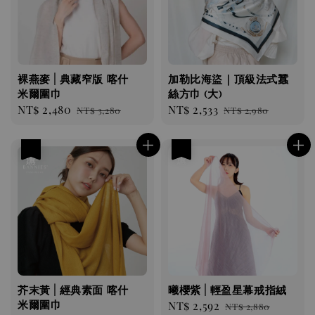
裸燕麥 | 典藏窄版 喀什
加勒比海盜｜頂級法式蠶
米爾圍巾
絲方巾 (大)
Sale
NT$ 2,480
Regular
Sale
NT$ 2,533
Regular
NT$ 3,280
NT$ 2,980
price
price
price
price
優惠
優惠
芥末黃 | 經典素面 喀什
曦櫻紫 | 輕盈星幕戒指絨
米爾圍巾
Sale
NT$ 2,592
Regular
NT$ 2,880