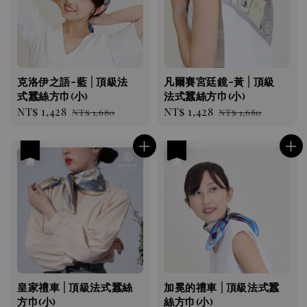
克洛伊之語-藍 | 頂級法
凡爾賽宮廷鏡-黃 | 頂級
式蠶絲方巾(小)
法式蠶絲方巾(小)
Sale
NT$ 1,428
Regular
Sale
NT$ 1,428
Regular
NT$ 1,680
NT$ 1,680
price
price
price
price
優惠
優惠
皇家禮車 | 頂級法式蠶絲
加冕的禮車 | 頂級法式蠶
方巾(小)
絲方巾(小)