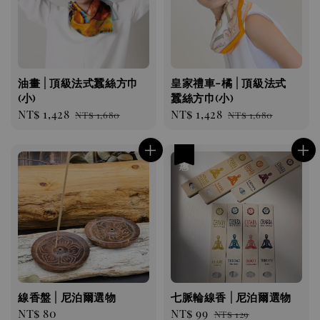
油畫 | 頂級法式蠶絲方巾
皇家禮車-橘 | 頂級法式
(小)
蠶絲方巾(小)
Sale
NT$ 1,428
Regular
Sale
NT$ 1,428
Regular
NT$ 1,680
NT$ 1,680
price
price
price
price
優惠
線香盤 | 尼泊爾選物
七脈輪線香 | 尼泊爾選物
Regular
NT$ 80
Sale
NT$ 99
Regular
NT$ 129