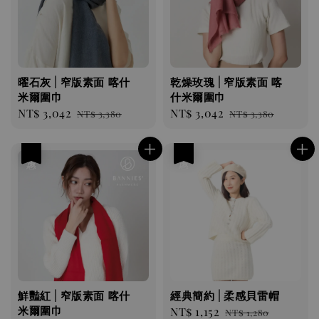
曜石灰 | 窄版素面 喀什
乾燥玫瑰 | 窄版素面 喀
米爾圍巾
什米爾圍巾
Sale
NT$ 3,042
Regular
Sale
NT$ 3,042
Regular
NT$ 3,380
NT$ 3,380
price
price
price
price
優惠
優惠
鮮豔紅 | 窄版素面 喀什
經典簡約 | 柔感貝雷帽
米爾圍巾
Sale
NT$ 1,152
Regular
NT$ 1,280