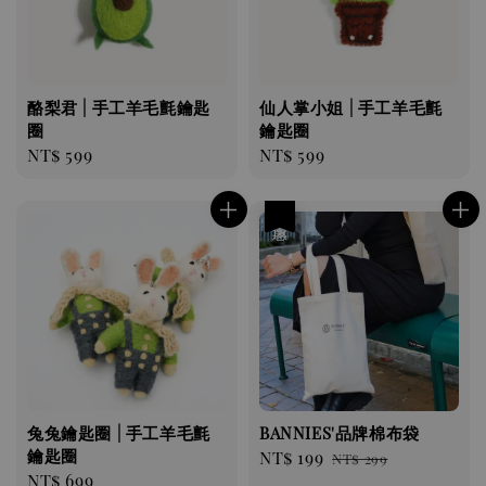
酪梨君 | 手工羊毛氈鑰匙
仙人掌小姐 | 手工羊毛氈
圈
鑰匙圈
Regular
NT$ 599
Regular
NT$ 599
price
price
優惠
兔兔鑰匙圈 | 手工羊毛氈
BANNIES'品牌棉布袋
鑰匙圈
Sale
NT$ 199
Regular
NT$ 299
Regular
NT$ 699
price
price