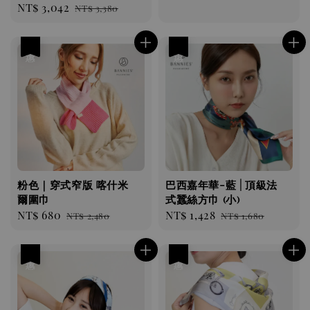
Sale
NT$ 3,042
Regular
NT$ 3,380
price
price
price
price
優惠
優惠
粉色｜穿式窄版 喀什米
巴西嘉年華-藍 | 頂級法
爾圍巾
式蠶絲方巾 (小)
Sale
NT$ 680
Regular
Sale
NT$ 1,428
Regular
NT$ 2,480
NT$ 1,680
price
price
price
price
優惠
優惠