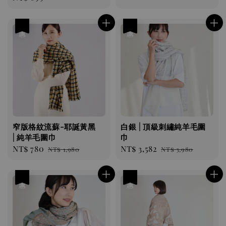
price
優惠
優惠
窄版格紋流蘇-耶誕黃黑
白銀 | 頂級刺繡純羊毛圍
| 純羊毛圍巾
巾
Sale
NT$ 780
Regular
Sale
NT$ 3,582
Regular
NT$ 1,980
NT$ 3,980
price
price
price
price
優惠
優惠