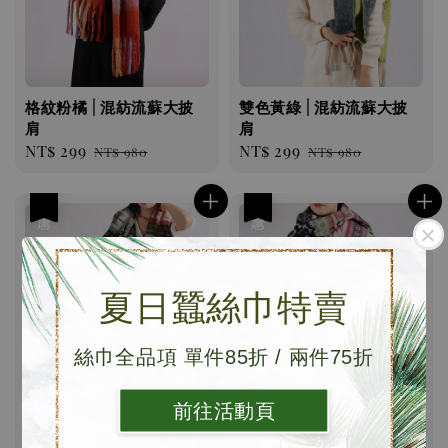
格紋粉橘 | 混紡流蘇大披
雙色黃綠 | 混紡流蘇大披
肩
肩
Sale
NT$ 299
Regular
Sale
NT$ 299
Regular
NT$ 980
NT$ 980
price
price
price
price
優惠
優惠
夏日蠶絲巾特賣
絲巾全品項 單件85折 / 兩件75折
印地安 藍棕｜混紡大披
印地安 粉紫｜混紡大披
前往活動頁
肩
肩