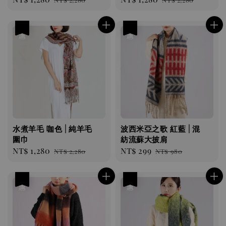
price
price
price
price
優惠
優惠
水煮羊毛 咖色 | 純羊毛
波西米亞之歌 紅藍 | 混
圍巾
紡流蘇大披肩
Sale
NT$ 1,280
Regular
Sale
NT$ 299
Regular
NT$ 2,280
NT$ 980
price
price
price
price
優惠
優惠