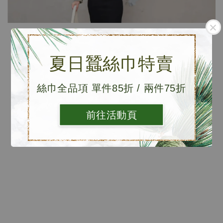
一條圍巾，不只是穿搭配件，
夏日蠶絲巾特賣
更是一種溫柔包裹自己的方式。
絲巾全品項 單件85折 / 兩件75折
憑著一股傻勁與堅持，我們依然持續向前，
也希望在未來的每個季節，都能陪伴妳走得更從容、更自
前往活動頁
信。