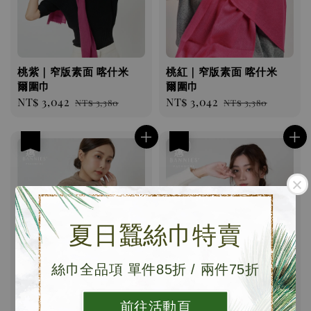
桃紫｜窄版素面 喀什米
桃紅｜窄版素面 喀什米
爾圍巾
爾圍巾
Sale
NT$ 3,042
Regular
Sale
NT$ 3,042
Regular
NT$ 3,380
NT$ 3,380
price
price
price
price
優惠
優惠
夏日蠶絲巾特賣
絲巾全品項 單件85折 / 兩件75折
流沙棕 | 針織花擺 喀什
森林綠｜窄版素面 喀什
米爾圍巾
米爾圍巾
前往活動頁
Sale
NT$ 2,280
Regular
Sale
NT$ 3,042
Regular
NT$ 6,980
NT$ 3,380