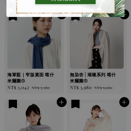
price
price
price
price
優惠
優惠
海軍藍｜窄版素面 喀什
無染杏 | 璀璨系列 喀什
米爾圍巾
米爾圍巾
Sale
NT$ 3,042
Regular
Sale
NT$ 3,980
Regular
NT$ 3,380
NT$ 5,980
price
price
price
price
優惠
優惠