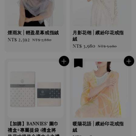
煙雨灰 | 輕盈星幕戒指絨
月影花翎 | 繽紛印花戒指
絨
Sale
NT$ 2,592
Regular
NT$ 2,880
Sale
NT$ 3,980
Regular
price
price
NT$ 5,980
price
price
優惠
【加購】BANNIES' 圍巾
暖陽花語 | 繽紛印花戒指
禮盒+專屬提袋 (禮盒將
絨