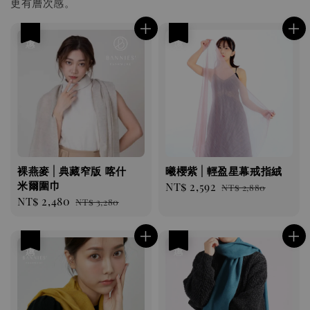
更有層次感。
優惠
優惠
裸燕麥 | 典藏窄版 喀什
曦櫻紫 | 輕盈星幕戒指絨
米爾圍巾
Sale
NT$ 2,592
Regular
NT$ 2,880
Sale
NT$ 2,480
Regular
NT$ 3,280
price
price
price
price
優惠
優惠