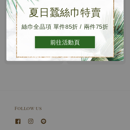
夏日蠶絲巾特賣
絲巾全品項 單件85折 / 兩件75折
【加購】BANNIES' 圍巾
摩卡藍棕格紋｜經典格紋
禮盒+專屬提袋 (禮盒將
喀什米爾圍巾
前往活動頁
依尺寸提供合適大小之禮
Sale
NT$ 2,980
Regular
NT$ 3,580
盒包裝)
price
price
Regular
NT$ 100
price
Follow us