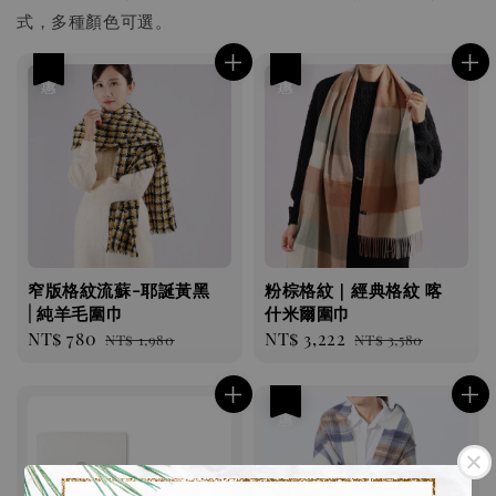
式，多種顏色可選。
優惠
優惠
窄版格紋流蘇-耶誕黃黑
粉棕格紋｜經典格紋 喀
| 純羊毛圍巾
什米爾圍巾
Sale
NT$ 780
Regular
Sale
NT$ 3,222
Regular
NT$ 1,980
NT$ 3,580
price
price
price
price
優惠