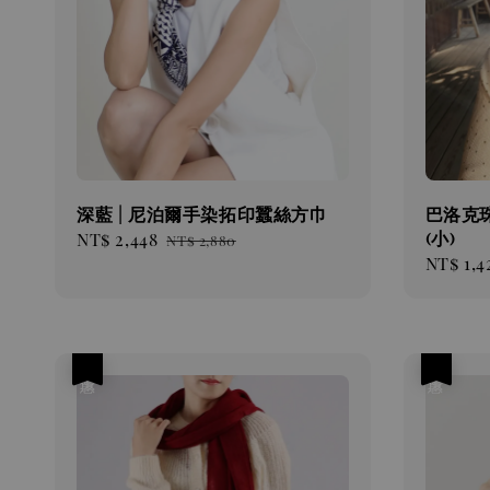
深藍 | 尼泊爾手染拓印蠶絲方巾
巴洛克珠
(小)
Sale
NT$ 2,448
Regular
NT$ 2,880
Sale
NT$ 1,4
price
price
price
優惠
優惠