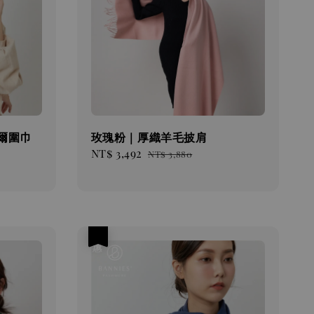
米爾圍巾
玫瑰粉｜厚織羊毛披肩
Sale
NT$ 3,492
Regular
NT$ 3,880
price
price
優惠