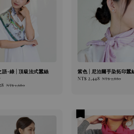
語-綠 | 頂級法式蠶絲
紫色 | 尼泊爾手染拓印蠶
)
Sale
NT$ 2,448
Regular
NT$ 2,880
28
Regular
price
price
NT$ 1,680
price
優惠