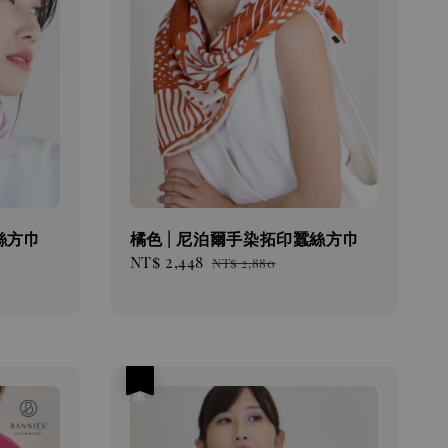
絲方巾
橘色 | 尼泊爾手染拓印蠶絲方巾
Sale
NT$ 2,448
Regular
NT$ 2,880
price
price
優惠