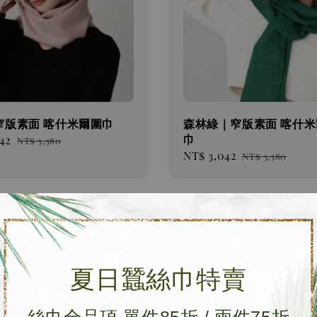
窄版素面 喀什米爾圍巾
森林綠｜窄版素面 喀什米
巾
42
Regular
NT$ 3,380
Sale
NT$ 3,042
Regular
price
NT$ 3,380
price
price
優惠
夏日蠶絲巾特賣