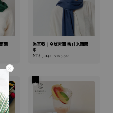
爾圍
海軍藍｜窄版素面 喀什米爾圍
巾
Sale
NT$ 3,042
Regular
NT$ 3,380
price
price
優惠