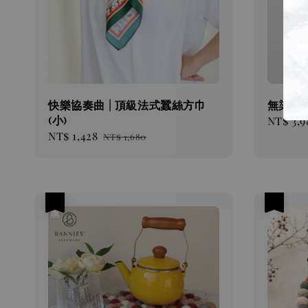
快樂協奏曲 | 頂級法式蠶絲方巾
無染杏 
(小)
Sale
NT$ 3,9
Sale
NT$ 1,428
Regular
price
NT$ 1,680
price
price
優惠
優惠