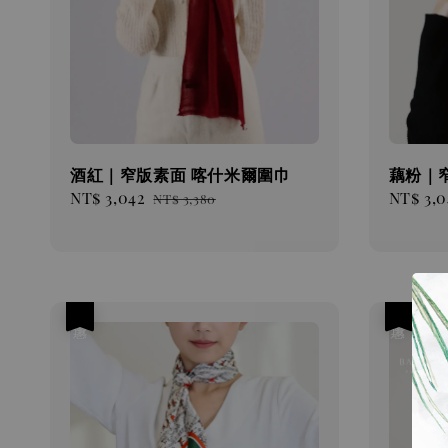
酒紅｜窄版素面 喀什米爾圍巾
藕粉｜
Sale
NT$ 3,042
Regular
Sale
NT$ 3,0
NT$ 3,380
price
price
price
優惠
優惠