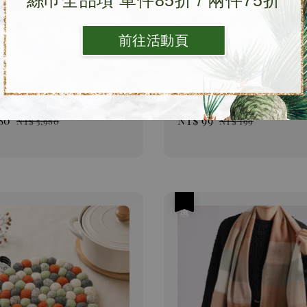
絲巾全品項 單件85折 / 兩件75折
前往活動頁
| 璀璨系列 喀什米爾圍巾
手工羊毛氈杯墊 | 冷調色
80
Regular
Sale
NT$ 99
Regular
NT$ 5,980
NT$ 199
price
price
price
優惠