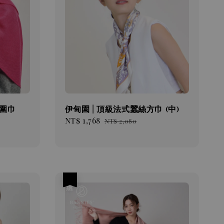
圍巾
伊甸園 | 頂級法式蠶絲方巾 (中)
Sale
NT$ 1,768
Regular
NT$ 2,080
price
price
優惠