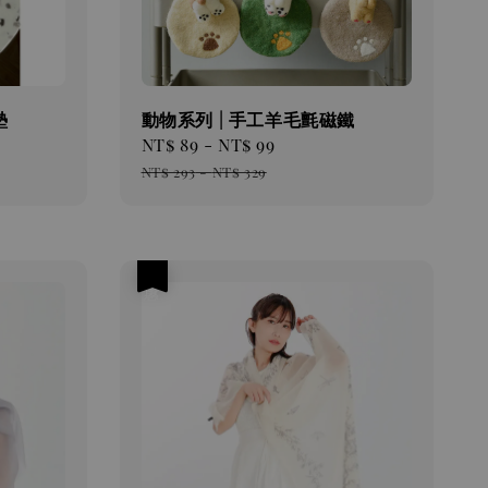
墊
動物系列 | 手工羊毛氈磁鐵
Sale
NT$ 89
-
NT$ 99
Regular
price
price
NT$ 293
-
NT$ 329
優惠