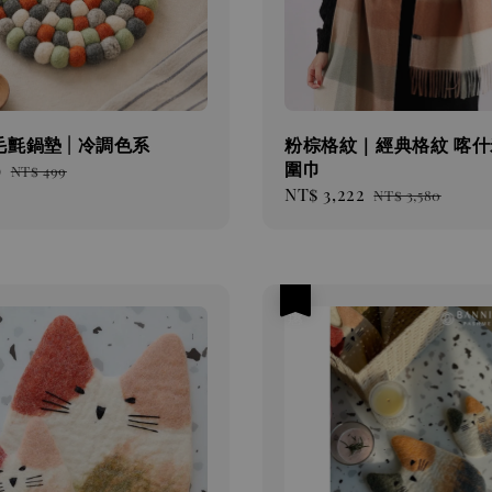
氈鍋墊 | 冷調色系
粉棕格紋｜經典格紋 喀什
圍巾
9
Regular
NT$ 499
Sale
NT$ 3,222
Regular
price
NT$ 3,580
price
price
優惠