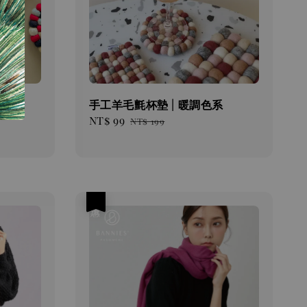
系
手工羊毛氈杯墊 | 暖調色系
Sale
NT$ 99
Regular
NT$ 199
price
price
優惠