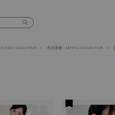
tile Collection
生活選物｜Living Collection
優惠