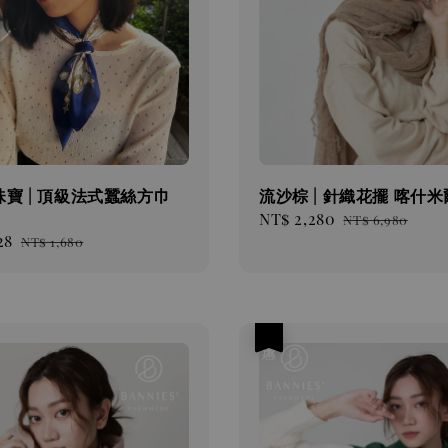
寶 | 頂級法式蠶絲方巾
流沙棕 | 針織花擺 喀什
Sale
NT$ 2,280
Regular
NT$ 6,980
28
Regular
price
price
NT$ 1,680
price
優惠