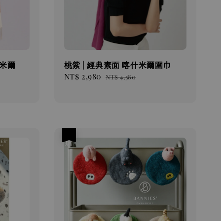
米爾
桃紫 | 經典素面 喀什米爾圍巾
Sale
NT$ 2,980
Regular
NT$ 4,580
price
price
優惠