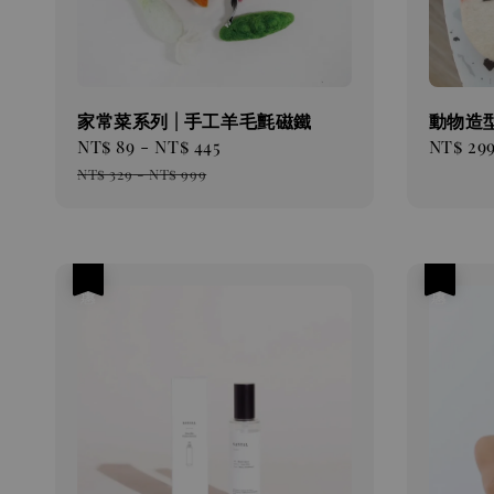
家常菜系列 | 手工羊毛氈磁鐵
動物造型
Sale
NT$ 89
-
NT$ 445
Regular
Sale
NT$ 29
price
price
price
NT$ 329
-
NT$ 999
優惠
優惠