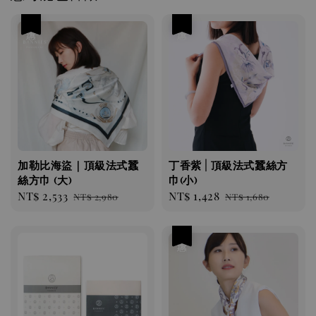
優惠
優惠
加勒比海盜｜頂級法式蠶
丁香紫 | 頂級法式蠶絲方
絲方巾 (大)
巾(小)
Sale
NT$ 2,533
Regular
Sale
NT$ 1,428
Regular
NT$ 2,980
NT$ 1,680
price
price
price
price
優惠