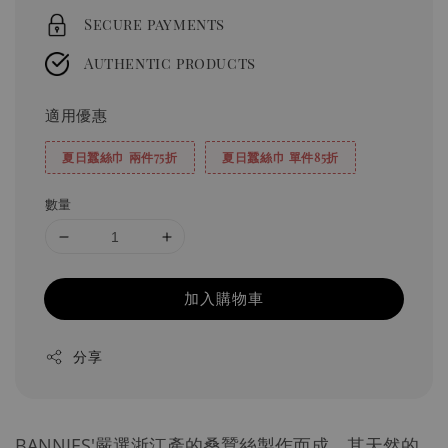
Secure payments
Authentic products
適用優惠
夏日蠶絲巾 兩件75折
夏日蠶絲巾 單件85折
數量
加入購物車
分享
BANNIES'嚴選浙江產的桑蠶絲製作而成，其天然的