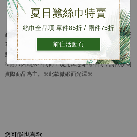
材質: 100%桑蠶絲
夏日蠶絲巾特賣
長度: 55X55cm
內容物: 防塵袋x1、DM
絲巾全品項 單件85折 / 兩件75折
商品顏色以實品為準，照片皆經縝密校色，然各別
螢
幕色差不盡相同，與實品較相近之顏色可參考單品
前往活動頁
照。
※絲巾因織法不同而呈現光澤感略有不同，請依收到
實際商品為主。※此款微緞面光澤※
您可能也喜歡