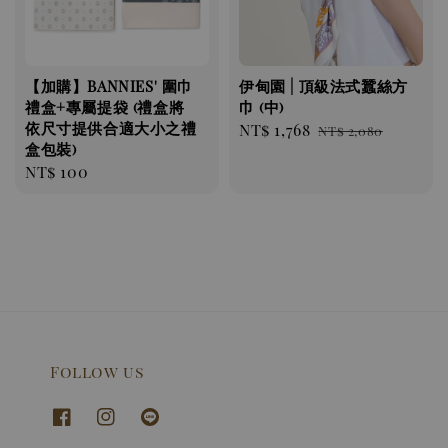
【加購】BANNIES' 圍巾
伊甸園 | 頂級法式蠶絲方
禮盒+專屬提袋 (禮盒將
巾 (中)
依尺寸提供合適大小之禮
Sale
NT$ 1,768
Regular
NT$ 2,080
盒包裝)
price
price
Regular
NT$ 100
price
Follow us