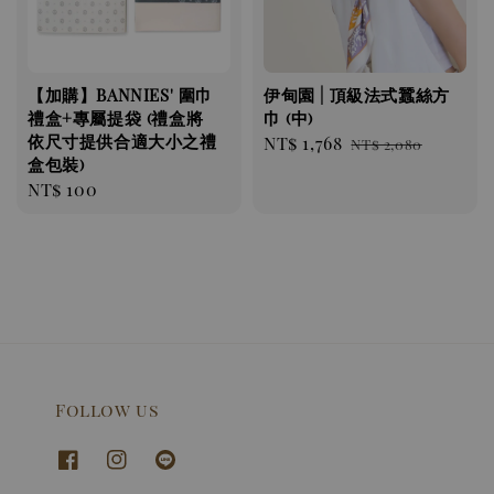
【加購】BANNIES' 圍巾
伊甸園 | 頂級法式蠶絲方
禮盒+專屬提袋 (禮盒將
巾 (中)
依尺寸提供合適大小之禮
Sale
NT$ 1,768
Regular
NT$ 2,080
盒包裝)
price
price
Regular
NT$ 100
price
Follow us