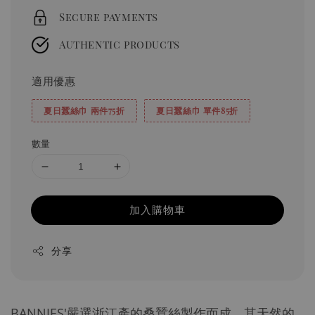
Secure payments
Authentic products
適用優惠
夏日蠶絲巾 兩件75折
夏日蠶絲巾 單件85折
數量
加入購物車
分享
BANNIES'嚴選浙江產的桑蠶絲製作而成，其天然的