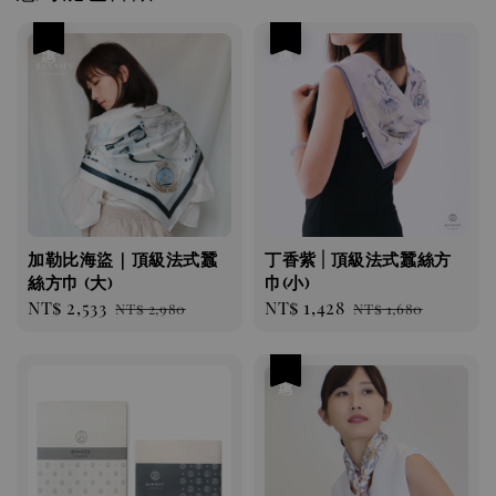
優惠
優惠
加勒比海盜｜頂級法式蠶
丁香紫 | 頂級法式蠶絲方
絲方巾 (大)
巾(小)
Sale
NT$ 2,533
Regular
Sale
NT$ 1,428
Regular
NT$ 2,980
NT$ 1,680
price
price
price
price
優惠