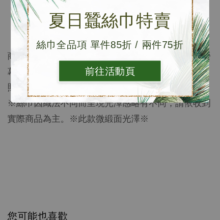
材質: 100%桑蠶絲
夏日蠶絲巾特賣
長度: 55X55cm
內容物: 防塵袋x1、DM
絲巾全品項 單件85折 / 兩件75折
商品顏色以實品為準，照片皆經縝密校色，然各別
螢
幕色差不盡相同，與實品較相近之顏色可參考單品
前往活動頁
照。
※絲巾因織法不同而呈現光澤感略有不同，請依收到
實際商品為主。※此款微緞面光澤※
您可能也喜歡