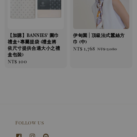
【加購】BANNIES' 圍巾
伊甸園 | 頂級法式蠶絲方
禮盒+專屬提袋 (禮盒將
巾 (中)
依尺寸提供合適大小之禮
Sale
NT$ 1,768
Regular
NT$ 2,080
盒包裝)
price
price
Regular
NT$ 100
price
Follow us