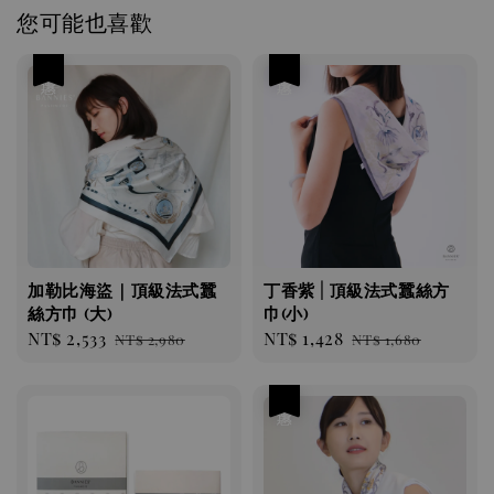
您可能也喜歡
優惠
優惠
加勒比海盜｜頂級法式蠶
丁香紫 | 頂級法式蠶絲方
絲方巾 (大)
巾(小)
Sale
NT$ 2,533
Regular
Sale
NT$ 1,428
Regular
NT$ 2,980
NT$ 1,680
price
price
price
price
優惠