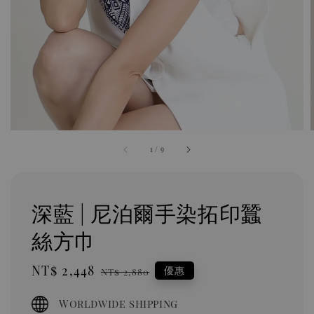
1
/
9
深藍 | 尼泊爾手染拓印蠶
絲方巾
Sale
NT$ 2,448
Regular
優惠
NT$ 2,880
price
price
Worldwide shipping