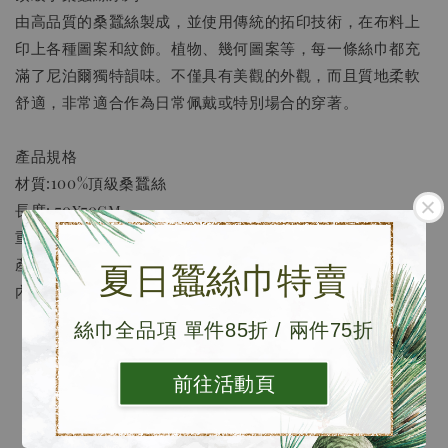
由高品質的桑蠶絲製成，並使用傳統的拓印技術，在布料上
印上各種圖案和紋飾。植物、幾何圖案等，每一條絲巾都充
滿了尼泊爾獨特韻味。不僅具有美觀的外觀，而且質地柔軟
舒適，非常適合作為日常佩戴或特別場合的穿著。
產品規格
材質:100%頂級桑蠶絲
長度: 70x70cm
重量: 約32克
產地: 尼泊爾
夏日蠶絲巾特賣
內容物: 防塵袋x1、DM
絲巾全品項 單件85折 / 兩件75折
前往活動頁