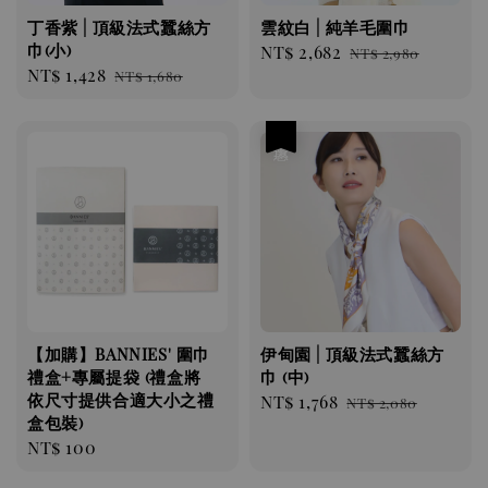
丁香紫 | 頂級法式蠶絲方
雲紋白 | 純羊毛圍巾
巾(小)
Sale
NT$ 2,682
Regular
NT$ 2,980
Sale
NT$ 1,428
Regular
NT$ 1,680
price
price
price
price
優惠
【加購】BANNIES' 圍巾
伊甸園 | 頂級法式蠶絲方
禮盒+專屬提袋 (禮盒將
巾 (中)
依尺寸提供合適大小之禮
Sale
NT$ 1,768
Regular
NT$ 2,080
盒包裝)
price
price
Regular
NT$ 100
price