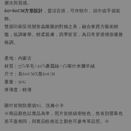
層次與質感。
60×60cm方形設計
，靈活百搭，可作頸巾、頭巾或手袋裝
飾。
雙面印刷呈現變形蟲圖騰的對稱之美，融合東西方藝術精
髓，低調奢華。輕柔親膚，四季皆宜，為日常穿搭增添優雅
格調。
產地：內蒙古
材質：75%羊毛+20%桑蠶絲+5%喀什米爾羊絨
尺寸：長60cmX寬60cm
重量：50g
厚薄度：輕薄
圍巾皆附防塵袋x1、洗滌小卡
※商品顏色以實品為準，照片皆經縝密校色，然各別螢幕色
差不盡相同，與實品較相近之顏色可參考單品照。※