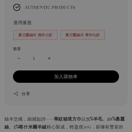
Authentic products
適用優惠
夏日蠶絲巾 兩件75折
夏日蠶絲巾 單件85折
數量
加入購物車
分享
絲羊交織，細膩如詩——
華紋秘境方巾
以
75%羊毛、20%桑蠶
絲、5%喀什米爾羊絨
精心製成，輕盈僅50g，卻擁有豐富的