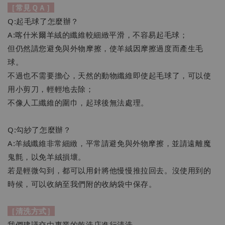
［常見ＱＡ］
Q:起毛球了怎麼辦？
A:喀什米爾羊絨的纖維較細緻平滑，不容易起毛球；
但仍然請您避免與外物摩擦，使羊絨因摩擦過度而產生毛
球。
不過也不需要擔心，天然的動物纖維即使起毛球了，可以使
用小剪刀，輕輕地去除；
不像人工纖維的圍巾，起球後無法處理。
Q:勾紗了怎麼辦？
A:羊絨纖維非常細緻，平常請避免與外物摩擦，並請遠離魔
鬼氈，以免羊絨損壞。
若是輕微勾到，都可以用針將他慢慢推拉回去。沒使用到的
時候，可以收納至我們附的收納袋中保存。
［清洗方式］
我們建議交由專業的乾洗店進行清洗。