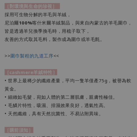
［對環境與生命的珍視］
採用可生物分解的羊毛與羊絨，
尼泊爾
100%
喀什米爾羊絨製品，與來自內蒙古的羊毛圍巾，
皆是透過羊兒換季換毛時，用梳子取下，
友善的方式取其毛料，製作成為圍巾或羊毛氈。
>>
圍巾製程的九道工序
<<
［cashmere羊絨特性］
• 世界上最稀少的纖維產量，平均一隻羊僅產75g，被譽為軟
黃金。
• 細緻如毛髮，宛如人體的第二層肌膚，親膚性極佳。
• 毛鱗片特性，吸濕、排濕效果良好，透氣性高。
• 天然纖維，具有天然抗菌性、不易沾附異味。
［購前須知］