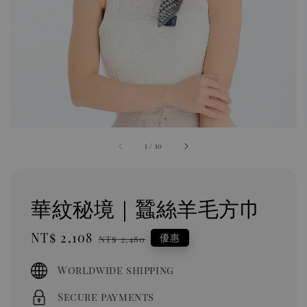
1
/
10
華紋秘境｜蠶絲羊毛方巾
Sale
NT$ 2,108
Regular
優惠
NT$ 2,480
price
price
Worldwide shipping
Secure payments