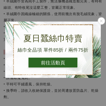
• 羊絨圍巾皆為純手工製作，無法像機器織造般完美，有時有
線頭、有時收尾沒這麼工整，皆屬正常現象。
• 羊絨圍巾因織線極細的關係，使用前幾次有脫毛絨現象，皆
屬正常。
• 每條圍巾皆為個別手工染色，每條顏色皆有些微色差。
• 網路鑑賞期7天，但並非試用期，退換貨請保持包裝及產品
夏日蠶絲巾特賣
完整。
絲巾全品項 單件85折 / 兩件75折
［保存方法］
• 建議乾洗，羊絨為動物纖維，不易吸附氣味。
前往活動頁
• 避免不必要的外來物摩擦。
• 使用前期，應避免搭配深色上衣，以避免羊絨沾黏。
• 請遠離魔鬼氈。
• 平時可平鋪通風，保持乾燥。
• 換季時，請收入收納保護袋，並於周遭放置防蟲片、乾燥
劑。