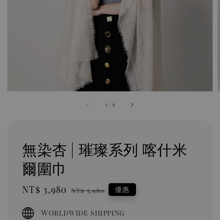
1
/
6
無染杏 | 璀璨系列 喀什米
爾圍巾
Sale
NT$ 3,980
Regular
優惠
NT$ 5,980
price
price
Worldwide shipping