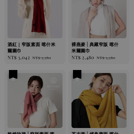
酒紅｜窄版素面 喀什米
裸燕麥 | 典藏窄版 喀什
爾圍巾
米爾圍巾
Sale
NT$ 3,042
Regular
Sale
NT$ 2,480
Regular
NT$ 3,380
NT$ 3,280
price
price
price
price
優惠
優惠