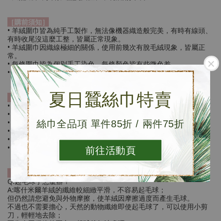
［購前須知］
• 羊絨圍巾皆為純手工製作，無法像機器織造般完美，有時有線頭、
有時收尾沒這麼工整，皆屬正常現象。
• 羊絨圍巾因織線極細的關係，使用前幾次有脫毛絨現象，皆屬正
常。
• 每條圍巾皆為個別手工染色，每條顏色皆有些微色差。
• 網路鑑賞期7天，但並非試用期，退換貨請保持包裝及產品完整。
夏日蠶絲巾特賣
［保存方法］
• 建議乾洗，羊絨為動物纖維，不易吸附氣味。
• 避免不必要的外來物摩擦。
• 使用前期，應避免搭配深色上衣，以避免羊絨沾黏。
絲巾全品項 單件85折 / 兩件75折
• 請遠離魔鬼氈。
• 平時可平鋪通風，保持乾燥。
• 換季時，請收入收納保護袋，並於周遭放置防蟲片、乾燥劑。
前往活動頁
［常見ＱＡ］
Q:起毛球了怎麼辦？
A:喀什米爾羊絨的纖維較細緻平滑，不容易起毛球；
但仍然請您避免與外物摩擦，使羊絨因摩擦過度而產生毛球。
不過也不需要擔心，天然的動物纖維即使起毛球了，可以使用小剪
刀，輕輕地去除；