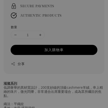
Secure payments
Authentic products
數量
加入購物車
分享
璀璨系列
低調奢華的異材質設計，200支紗線的頂級cashmere羊絨，串上精
緻的珠片，微光閃爍，非常適合出席重要場合，成為眾所矚目的焦
點。
織法：平織紋
產地：內蒙 呼和浩特