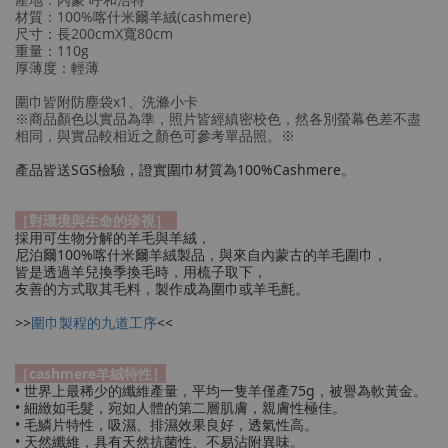
材質：100%喀什米爾羊絨(cashmere)
尺寸：長200cmX寬80cm
重量：110g
厚薄度：輕薄
圍巾皆附防塵袋x1、洗滌小卡
※商品顏色以實品為準，照片皆經縝密校色，然各別螢幕色差不盡
相同，與實品較相近之顏色可參考單品照。※
產品皆送SGS檢驗，證實圍巾材質為100%Cashmere。
［對環境與生命的珍視］
採用可生物分解的羊毛與羊絨，
尼泊爾100%喀什米爾羊絨製品，與來自內蒙古的羊毛圍巾，
皆是透過羊兒換季換毛時，用梳子取下，
友善的方式取其毛料，製作成為圍巾或羊毛氈。
>>
圍巾製程的九道工序
<<
［cashmere羊絨特性］
• 世界上最稀少的纖維產量，平均一隻羊僅產75g，被譽為軟黃金。
• 細緻如毛髮，宛如人體的第二層肌膚，親膚性極佳。
• 毛鱗片特性，吸濕、排濕效果良好，透氣性高。
• 天然纖維，具有天然抗菌性、不易沾附異味。