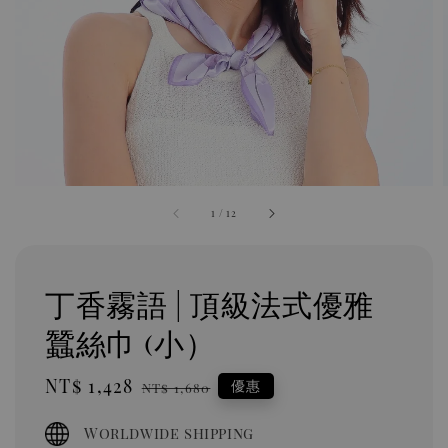
1
/
12
丁香霧語 | 頂級法式優雅
蠶絲巾 (小）
Sale
NT$ 1,428
Regular
優惠
NT$ 1,680
price
price
Worldwide shipping