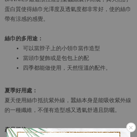
蛋白質使得絲巾光澤度及透氣度都非常好，使的絲巾
帶有涼感的感覺。
絲巾的多用途：
可以當脖子上的小領巾當作造型
當頭巾髮飾或是包包上的配
四季都能做使用，天然恆溫的配件。
夏季好用處：
夏天使用絲巾抵抗紫外線，蠶絲本身是能吸收紫外線
的一種纖維，不僅有造型感又透氣舒適且防曬。
產品規格
：