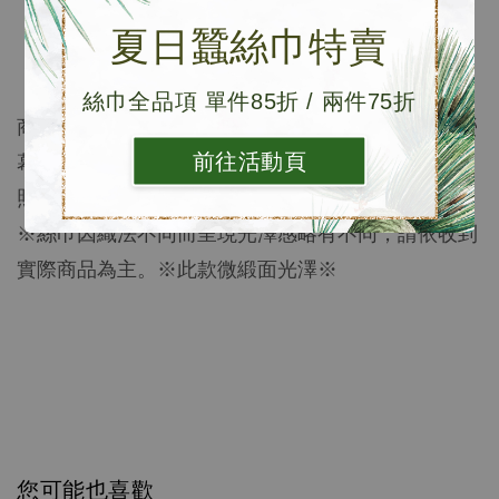
材質: 100%桑蠶絲
夏日蠶絲巾特賣
長度: 55X55cm
內容物: 防塵袋x1、DM
絲巾全品項 單件85折 / 兩件75折
商品顏色以實品為準，照片皆經縝密校色，然各別
螢
幕色差不盡相同，與實品較相近之顏色可參考單品
前往活動頁
照。
※絲巾因織法不同而呈現光澤感略有不同，請依收到
實際商品為主。※此款微緞面光澤※
您可能也喜歡