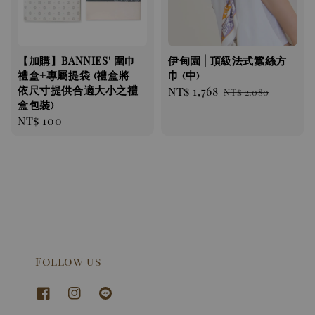
【加購】BANNIES' 圍巾
伊甸園 | 頂級法式蠶絲方
禮盒+專屬提袋 (禮盒將
巾 (中)
依尺寸提供合適大小之禮
Sale
NT$ 1,768
Regular
NT$ 2,080
盒包裝)
price
price
Regular
NT$ 100
price
Follow us