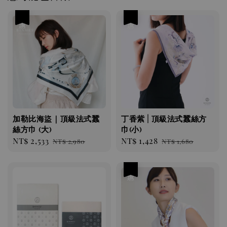
優惠
優惠
加勒比海盜｜頂級法式蠶
丁香紫 | 頂級法式蠶絲方
絲方巾 (大)
巾(小)
Sale
NT$ 2,533
Regular
Sale
NT$ 1,428
Regular
NT$ 2,980
NT$ 1,680
price
price
price
price
優惠