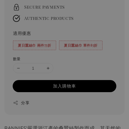
Secure payments
Authentic products
適用優惠
夏日蠶絲巾 兩件75折
夏日蠶絲巾 單件85折
數量
加入購物車
分享
BANNIES'嚴選浙江產的桑蠶絲製作而成，其天然的