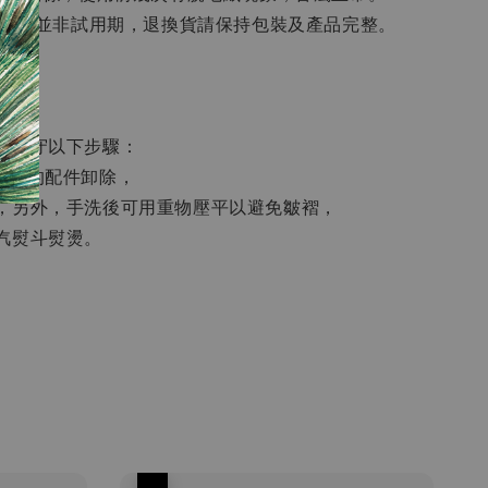
7天，但並非試用期，退換貨請保持包裝及產品完整。
必遵守以下步驟：
手上的配件卸除，
，另外，手洗後可用重物壓平以避免皺褶，
汽熨斗熨燙。
優惠