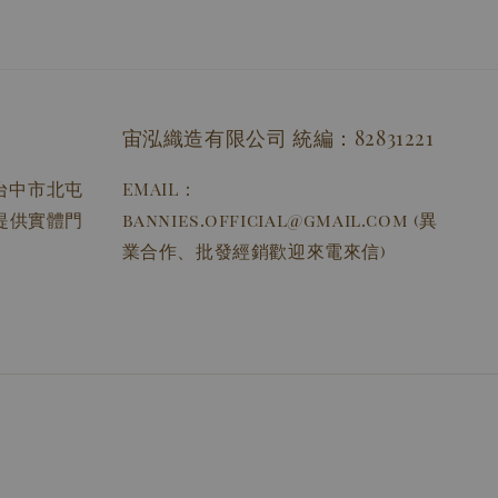
宙泓織造有限公司 統編：82831221
址：台中市北屯
EMAIL：
無提供實體門
bannies.official@gmail.com (異
業合作、批發經銷歡迎來電來信)