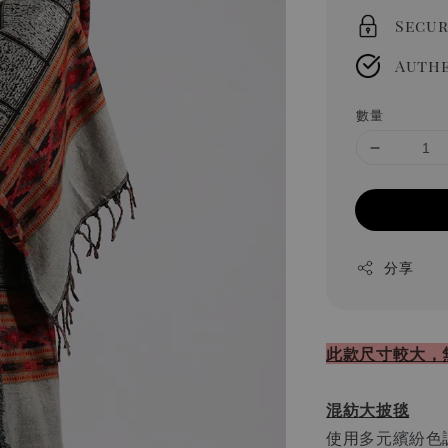
Secur
Authe
數量
分享
此款尺寸較大，
混紡大披毯
使用
多元繽紛色