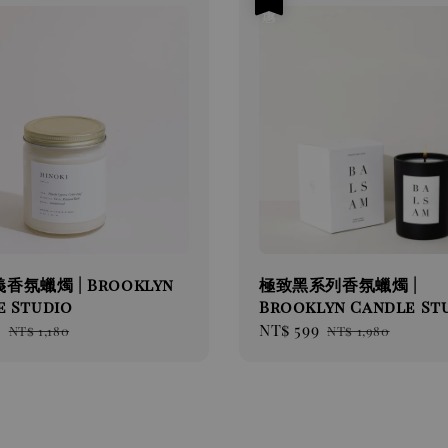
香氛蠟燭 | Brooklyn
極致黑系列香氛蠟燭 |
e Studio
Brooklyn Candle St
9
Regular
Sale
NT$ 599
Regular
NT$ 1,180
NT$ 1,980
price
price
price