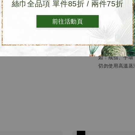
絲巾全品項 單件85折 / 兩件75折
• 網路鑑賞期
前往活動頁
［清洗方式
自行洗滌，請務
※手洗時，請將
如：戒指、手環
切勿使用高溫蒸
優惠