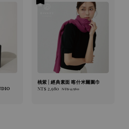
桃紫 | 經典素面 喀什米爾圍巾
udio
Sale
NT$ 2,980
Regular
NT$ 4,580
price
price