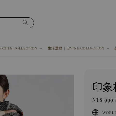
tile Collection
生活選物｜Living Collection
印象
Sale
NT$ 999
price
World