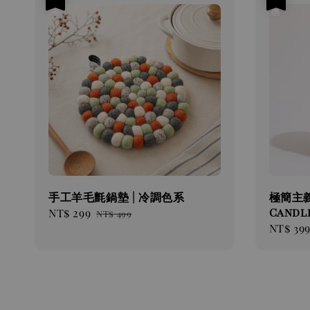
手工羊毛氈鍋墊 | 冷調色系
極簡主義
Candl
Sale
NT$ 299
Regular
NT$ 499
Sale
NT$ 39
price
price
price