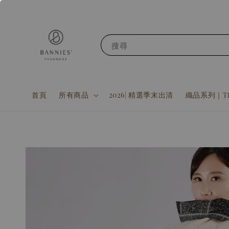
搜尋
首頁
所有商品
2026| 精選季末出清
織品系列｜Tex