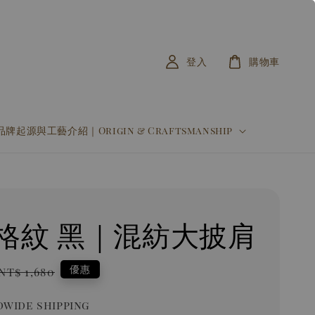
登入
購物車
品牌起源與工藝介紹｜Origin & Craftsmanship
格紋 黑｜混紡大披肩
Regular
優惠
NT$ 1,680
price
wide shipping