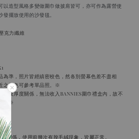
可以造型風格多變做圍巾做披肩皆可，亦可作為露營使
沙發擺放使用的沙發毯。
%壓克力纖維
1
品為準，照片皆經縝密校色，然各別螢幕色差不盡相
近之顏色可參考單品照。※
尺寸及厚度關係，無法收入BANNIES圍巾禮盒內，故不
務。※
極細的關係，使用前幾次有脫毛絨現象，皆屬正常。