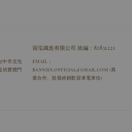
宙泓織造有限公司 統編：82831221
址：台中市北屯
EMAIL：
無提供實體門
bannies.official@gmail.com (異
業合作、批發經銷歡迎來電來信)