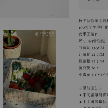
秋冬新款羊毛氈
100%全羊毛
女手工製作。
尺寸:(內含磁鐵
白蘿蔔:13.5cm
紅蘿蔔:12.5cm
甜菜根:12.5cm
豌豆莢:8cm
小青蔥:11cm(不
※購前須知※
▲不同螢幕所顯
▲手工縫製每個