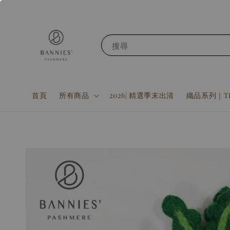
搜尋
首頁
所有商品
2026| 精選季末出清
織品系列｜Tex