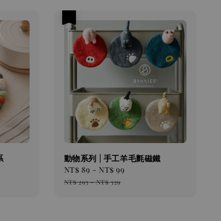
優惠
系
動物系列 | 手工羊毛氈磁鐵
Sale
NT$ 89
-
NT$ 99
Regular
price
price
NT$ 293
-
NT$ 329