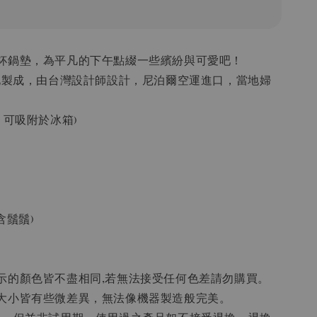
杯鍋墊，為平凡的下午點綴一些繽紛與可愛吧！
氈化製成，由台灣設計師設計，尼泊爾空運進口，當地婦
，可吸附於冰箱)
含鬚鬚)
示的顏色皆不盡相同,若無法接受任何色差請勿購買。
大小皆有些微差異，無法像機器製造般完美。