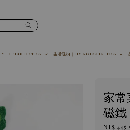
tile Collection
生活選物｜Living Collection
家常
磁鐵
Sale
NT$ 445