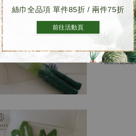
步驟1
絲巾全品項 單件85折 / 兩件75折
使用中性洗劑(
步驟2
前往活動頁
使用牙刷沾取泡
步驟3
使用毛巾將刷洗
步驟4
平鋪陰涼通風處