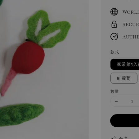
price
World
Secur
Authe
款式
家常菜5入
紅蘿蔔
數量
分享