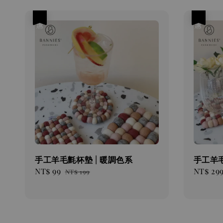
優惠
優惠
手工羊毛氈杯墊 | 暖調色系
手工羊毛
Sale
NT$ 99
Regular
Sale
NT$ 29
NT$ 199
price
price
price