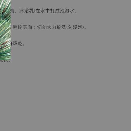
如洗髮精、沐浴乳)在水中打成泡泡水。
泡水，輕刷表面；切勿大力刷洗(勿浸泡)。
處水分吸乾。
晾乾。