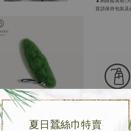
▲網路鑑賞期7
貨請保持包裝及
※洗滌方式※
夏日蠶絲巾特賣