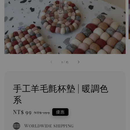
1
/
15
手工羊毛氈杯墊 | 暖調色
系
Sale
NT$ 99
Regular
優惠
NT$ 199
price
price
Worldwide shipping