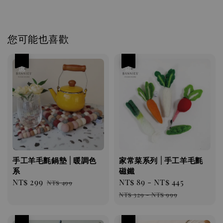
您可能也喜歡
優惠
優惠
手工羊毛氈鍋墊 | 暖調色
家常菜系列 | 手工羊毛氈
系
磁鐵
Sale
NT$ 299
Regular
Sale
NT$ 89
-
NT$ 445
Regula
NT$ 499
price
price
price
price
NT$ 329
-
NT$ 999
優惠
優惠