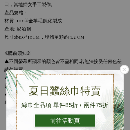
口，當地婦女手工製作。
產品規格：
材質: 100%全羊毛氈化製成
產地: 尼泊爾
尺寸:約10*10cm，球體單顆約 1.2 cm
※購前須知※
▲不同螢幕所顯示的顏色皆不盡相同,若無法接受任何色差
請勿購買。
▲手工縫製每個大小皆有些微差異，無法像機器製造般完
美。
夏日蠶絲巾特賣
▲網路鑑賞期7天，但並非試用期，使用過之產品恕不接受
退換。退換貨請保持包裝及產品完整。
絲巾全品項 單件85折 / 兩件75折
前往活動頁