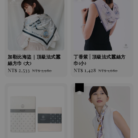
加勒比海盜｜頂級法式蠶
丁香紫 | 頂級法式蠶絲方
絲方巾 (大)
巾(小)
Sale
NT$ 2,533
Regular
Sale
NT$ 1,428
Regular
NT$ 2,980
NT$ 1,680
price
price
price
price
優惠