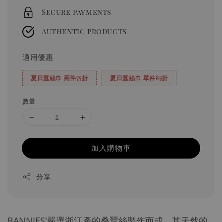
Secure payments
Authentic products
適用優惠
夏日蠶絲巾 兩件75折
夏日蠶絲巾 單件85折
數量
加入購物車
分享
BANNIES'嚴選浙江產的桑蠶絲製作而成，其天然的