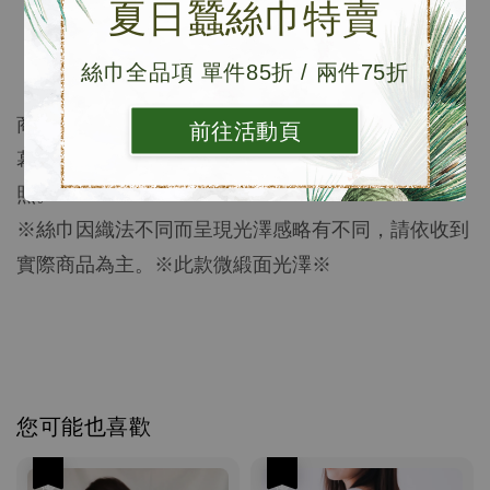
材質: 100%桑蠶絲
夏日蠶絲巾特賣
長度: 55X55cm
絲巾全品項 單件85折 / 兩件75折
內容物: 防塵袋x1、DM
商品顏色以實品為準，照片皆經縝密校色，然各別
螢
前往活動頁
幕色差不盡相同，與實品較相近之顏色可參考單品
照。
※絲巾因織法不同而呈現光澤感略有不同，請依收到
實際商品為主。※此款微緞面光澤※
您可能也喜歡
優惠
優惠