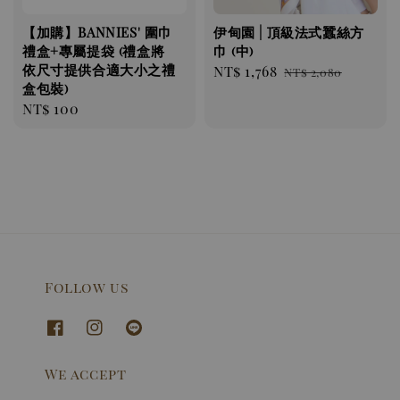
【加購】BANNIES' 圍巾
伊甸園 | 頂級法式蠶絲方
禮盒+專屬提袋 (禮盒將
巾 (中)
依尺寸提供合適大小之禮
Sale
NT$ 1,768
Regular
NT$ 2,080
盒包裝)
price
price
Regular
NT$ 100
price
Follow us
We accept