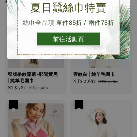
夏日蠶絲巾特賣
優惠
優惠
絲巾全品項 單件85折 / 兩件75折
前往活動頁
窄版格紋流蘇-耶誕黃黑
雲紋白 | 純羊毛圍巾
| 純羊毛圍巾
Sale
NT$ 2,682
Regular
NT$ 2,980
Sale
NT$ 780
Regular
NT$ 1,980
price
price
price
price
優惠
優惠