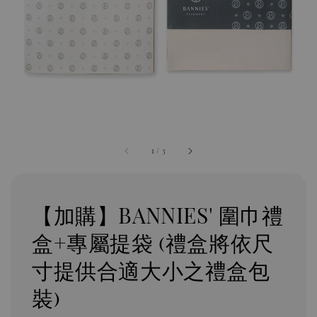
1
/
3
【加購】BANNIES' 圍巾禮
盒+專屬提袋 (禮盒將依尺
寸提供合適大小之禮盒包
裝)