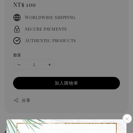
Regular
NT$ 100
price
Worldwide shipping
Secure payments
Authentic products
數量
加入購物車
分享
您可能也喜歡