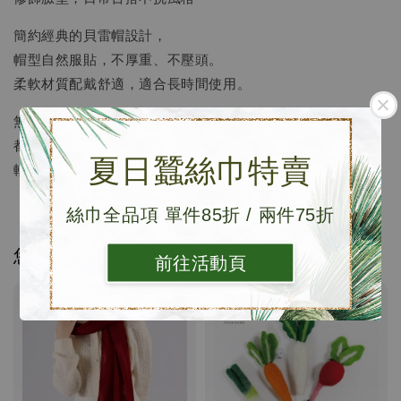
簡約經典的貝雷帽設計，
帽型自然服貼，不厚重、不壓頭。
柔軟材質配戴舒適，適合長時間使用。
無論搭配針織、外套或洋裝，
都能為日常造型增添溫柔質感，
夏日蠶絲巾特賣
輕鬆完成不費力的穿搭。
絲巾全品項 單件85折 / 兩件75折
您可能也喜歡
前往活動頁
優惠
優惠