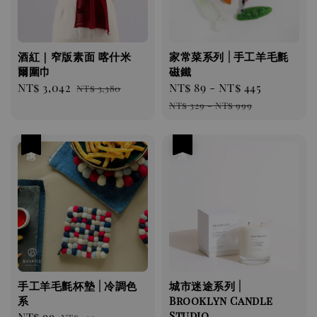
酒紅｜窄版素面 喀什米
家常菜系列 | 手工羊毛氈
爾圍巾
磁鐵
Sale
NT$ 3,042
Regular
Sale
NT$ 89
-
NT$ 445
Regula
NT$ 3,380
price
price
price
price
NT$ 329
-
NT$ 999
優惠
優惠
手工羊毛氈杯墊 | 冷調色
城市迷途系列 |
系
Brooklyn Candle
Studio
Sale
NT$ 99
Regular