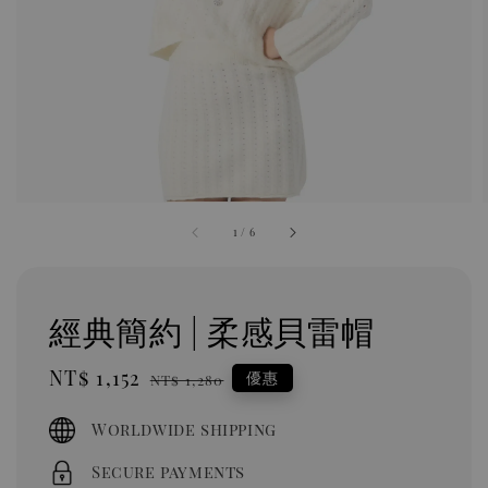
1
/
6
經典簡約 | 柔感貝雷帽
Sale
NT$ 1,152
Regular
優惠
NT$ 1,280
price
price
Worldwide shipping
Secure payments