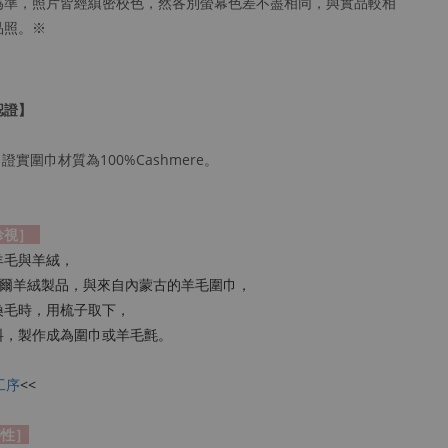
為準，照片皆經縝密校色，然各別螢幕色差不盡相同，與實品較相
品照。※
認證】
證實圍巾材質為100%Cashmere。
珍視］
羊毛與羊絨，
爾羊絨製品，與來自內蒙古的羊毛圍巾，
換毛時，用梳子取下，
料，製作成為圍巾或羊毛氈。
工序
<<
特性］