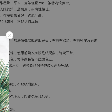
纖維產量，平均一隻羊僅產75g，被譽為軟黃金。
如人體的第二層肌膚，親膚性極佳。
濕、排濕效果良好，透氣性高。
天然抗菌性、不易沾附異味。
手工製作，無法像機器織造般完美，有時有線頭、有時收尾沒這麼
象。
極細的關係，使用前幾次有脫毛絨現象，皆屬正常。
別手工染色，每條顏色皆有些微色差。
，但並非試用期，退換貨請保持包裝及產品完整。
為動物纖維，不易吸附氣味。
來物摩擦。
免搭配深色上衣，以避免羊絨沾黏。
，保持乾燥。