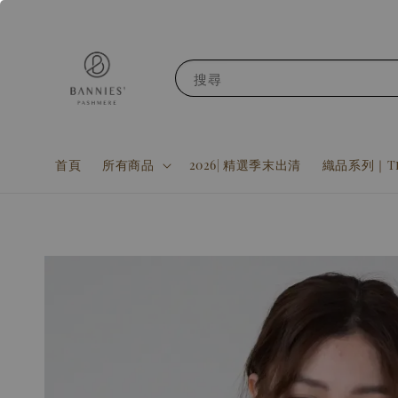
搜尋
首頁
所有商品
2026| 精選季末出清
織品系列｜Tex