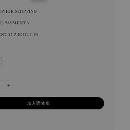
price
wide shipping
e payments
ntic products
加入購物車