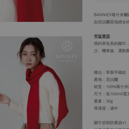
BANNIES’喀
由尼泊爾當地婦女
窄版素面
簡約單色系的圍巾，
少、機車族、運動
織法：單股平織紋
產地：尼泊爾
材質：100%喀什米爾
尺寸：長160mX寬3
重量：30g
厚薄度：適中
圍巾皆附防塵袋x1