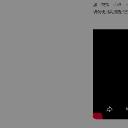
如：戒指、手環，
切勿使用高溫蒸汽