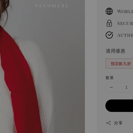
price
World
Secur
Authe
適用優惠
指定款九折
數量
分享