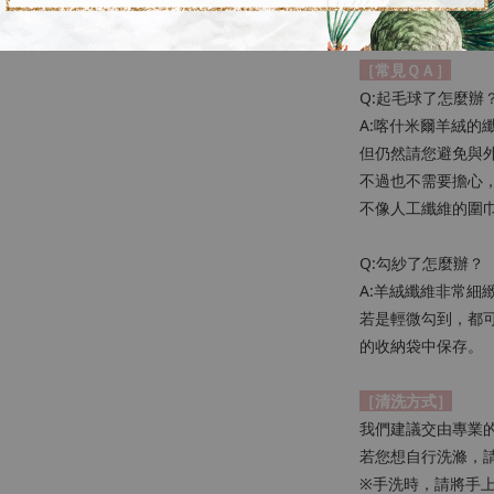
• 換季時，請收入
［常見ＱＡ］
Q:起毛球了怎麼辦
A:喀什米爾羊絨的
但仍然請您避免與
不過也不需要擔心
不像人工纖維的圍
Q:勾紗了怎麼辦？
A:羊絨纖維非常
若是輕微勾到，都
的收納袋中保存。
［清洗方式］
我們建議交由專業
若您想自行洗滌，
※手洗時，請將手