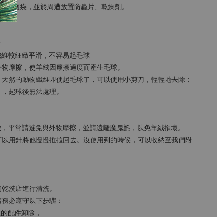
收納保護袋，並於周遭放置防蟲片、乾燥劑。
？
纖維較細緻平滑，不容易起毛球；
外物摩擦，使羊絨因摩擦過度而產生毛球。
，天然的動物纖維即使起毛球了，可以使用小剪刀，輕輕地去除；
巾，起球後無法處理。
細緻，平常請避免與外物摩擦，並請遠離魔鬼氈，以免羊絨損壞。
可以用針將他慢慢推拉回去。沒使用到的時候，可以收納至我們附
的乾洗店進行清洗。
請務必遵守以下步驟：
上的配件卸除，