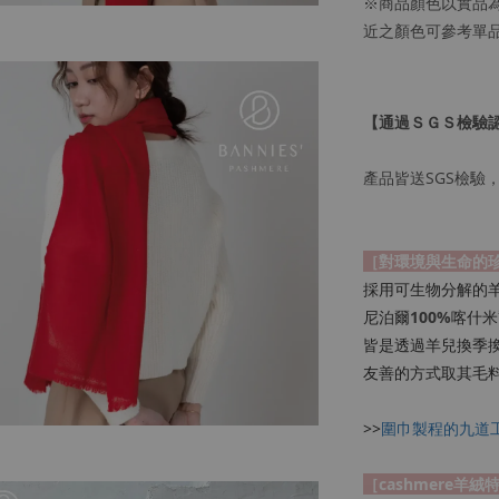
※商品顏色以實品
近之顏色可參考單
【通過ＳＧＳ檢驗
產品皆送SGS檢驗，
［對環境與生命的
採用可生物分解的
尼泊爾
100%
喀什米
皆是透過羊兒換季
友善的方式取其毛
>>
圍巾製程的九道
［cashmere羊絨