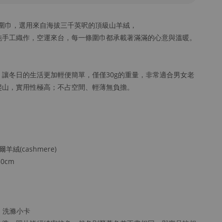
什米爾圍巾，選用來自海拔三千英呎的頂級山羊絨，
純手工織作，空運來台，每一條圍巾都承載著滿滿的心意與溫暖。
讓冬日的生活更加輕便簡單，僅僅30g的重量，非常適合男女老
爬山，實用性極高；不占空間、輕薄無負擔。
羊絨(cashmere)
0cm
、洗滌小卡