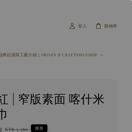
登入
購物車
品牌起源與工藝介紹｜Origin & Craftsmanship
紅 | 窄版素面 喀什米
巾
2
Regular
優惠
NT$ 3,380