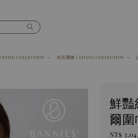
tile Collection
生活選物｜Living Collection
鮮豔
爾圍
Sale
NT$ 3,04