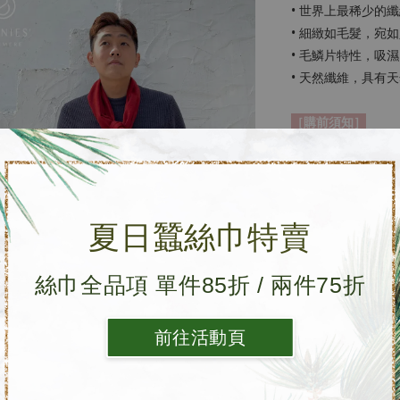
• 世界上最稀少的
• 細緻如毛髮，宛
• 毛鱗片特性，吸
• 天然纖維，具有
［購前須知］
• 羊絨圍巾皆為純
工整，皆屬正常現
• 羊絨圍巾因織線
• 每條圍巾皆為個
夏日蠶絲巾特賣
• 網路鑑賞期7天
［保存方法］
絲巾全品項 單件85折 / 兩件75折
• 建議乾洗，羊絨
• 避免不必要的外
前往活動頁
• 使用前期，應避
• 請遠離魔鬼氈。
• 平時可平鋪通風