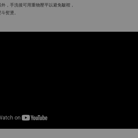
另外，手洗後可用重物壓平以避免皺褶，
熨斗熨燙。