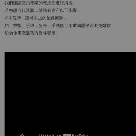
我們建議交由專業的乾洗店進行清洗。
若您想自行洗滌，請務必遵守以下步驟：
※手洗時，請將手上的配件卸除，
如：戒指、手環，另外，手洗後可用重物壓平以避免皺褶，
切勿使用高溫蒸汽熨斗熨燙。