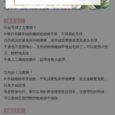
• 平時可平鋪通風，保持乾燥。
• 換季時，請收入收納保護袋，並於周遭放置防蟲片、乾燥劑。
［常見ＱＡ］
Q:起毛球了怎麼辦？
A:喀什米爾羊絨的纖維較細緻平滑，不容易起毛球；
但仍然請您避免與外物摩擦，使羊絨因摩擦過度而產生毛球。
不過也不需要擔心，天然的動物纖維即使起毛球了，可以使用小剪
刀，輕輕地去除；
不像人工纖維的圍巾，起球後無法處理。
Q:勾紗了怎麼辦？
A:羊絨纖維非常細緻，平常請避免與外物摩擦，並請遠離魔鬼氈，
以免羊絨損壞。
若是輕微勾到，都可以用針將他慢慢推拉回去。沒使用到的時候，
可以收納至我們附的收納袋中保存。
［清洗方式］