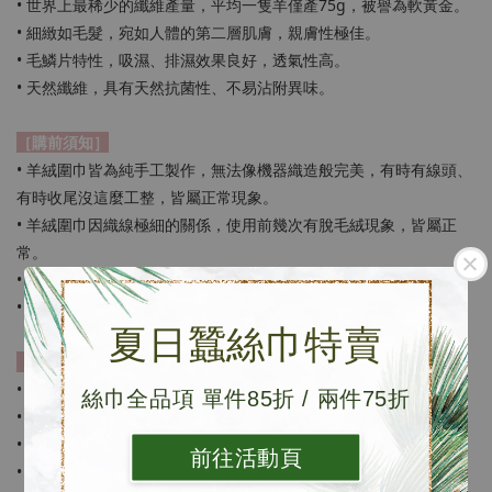
• 世界上最稀少的纖維產量，平均一隻羊僅產75g，被譽為軟黃金。
• 細緻如毛髮，宛如人體的第二層肌膚，親膚性極佳。
• 毛鱗片特性，吸濕、排濕效果良好，透氣性高。
• 天然纖維，具有天然抗菌性、不易沾附異味。
［購前須知］
• 羊絨圍巾皆為純手工製作，無法像機器織造般完美，有時有線頭、
有時收尾沒這麼工整，皆屬正常現象。
• 羊絨圍巾因織線極細的關係，使用前幾次有脫毛絨現象，皆屬正
常。
• 每條圍巾皆為個別手工染色，每條顏色皆有些微色差。
• 網路鑑賞期7天，但並非試用期，退換貨請保持包裝及產品完整。
夏日蠶絲巾特賣
［保存方法］
• 建議乾洗，羊絨為動物纖維，不易吸附氣味。
絲巾全品項 單件85折 / 兩件75折
• 避免不必要的外來物摩擦。
• 使用前期，應避免搭配深色上衣，以避免羊絨沾黏。
前往活動頁
• 請遠離魔鬼氈。