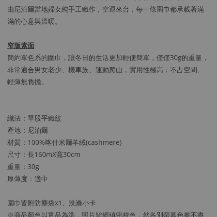
由尼泊爾當地婦女純手工織作，空運來台，每一條圍巾都承載著滿
滿的心意與溫暖。
窄版素面
簡約單色系的圍巾，讓冬日的生活更加輕便簡單，僅僅30g的重量，
非常適合男女老少、機車族、運動爬山，實用性極高；不占空間、
輕薄無負擔。
織法：單股平織紋
產地：尼泊爾
材質：100%喀什米爾羊絨(cashmere)
尺寸：長160mX寬30cm
重量：30g
厚薄度：適中
圍巾皆附防塵袋x1、洗滌小卡
※商品顏色以實品為準，照片皆經縝密校色，然各別螢幕色差不盡