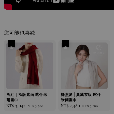
您可能也喜歡
優惠
優惠
酒紅｜窄版素面 喀什米
裸燕麥 | 典藏窄版 喀什
爾圍巾
米爾圍巾
Sale
NT$ 3,042
Regular
Sale
NT$ 2,480
Regular
NT$ 3,380
NT$ 3,280
price
price
price
price