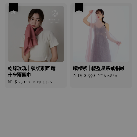
優惠
優惠
乾燥玫瑰 | 窄版素面 喀
曦櫻紫 | 輕盈星幕戒指絨
什米爾圍巾
Sale
NT$ 2,592
Regular
NT$ 2,880
Sale
NT$ 3,042
Regular
NT$ 3,380
price
price
price
price