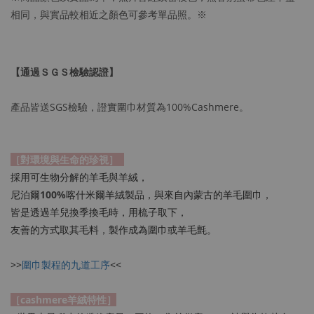
相同，與實品較相近之顏色可參考單品照。※
【通過ＳＧＳ檢驗認證】
產品皆送SGS檢驗，證實圍巾材質為100%Cashmere。
［對環境與生命的珍視］
採用可生物分解的羊毛與羊絨，
尼泊爾
100%
喀什米爾羊絨製品，與來自內蒙古的羊毛圍巾，
皆是透過羊兒換季換毛時，用梳子取下，
友善的方式取其毛料，製作成為圍巾或羊毛氈。
>>
圍巾製程的九道工序
<<
［cashmere羊絨特性］