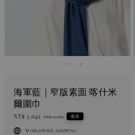
1
/
7
海軍藍｜窄版素面 喀什米
爾圍巾
Sale
NT$ 3,042
Regular
優惠
NT$ 3,380
price
price
Worldwide shipping