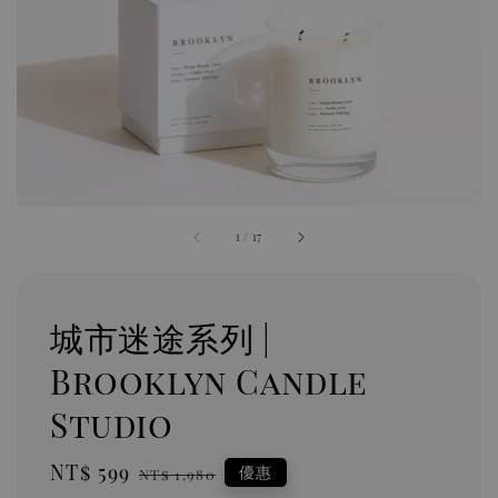
1
/
17
城市迷途系列 |
Brooklyn Candle
Studio
Sale
NT$ 599
Regular
優惠
NT$ 1,980