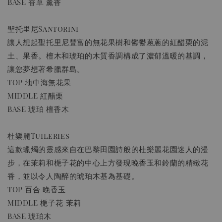
BASE 香草 薰香
聖托里尼Santorini
讓人想起聖托里尼豐富的無花果樹和鬱鬱蔥蔥的紅醋栗的泥
土、果香。檀木和琥珀的木質香調構成了濃郁溫暖的基調，
讓您夢想著希臘群島。
TOP 地中海無花果
MIDDLE 紅醋栗
BASE 琥珀 檀香木
杜樂麗Tuileries
這款蠟燭的靈感來自在巴黎田園詩般的杜樂麗花園迷人的漫
步，在茉莉和梔子花的中心上方發現晚香玉和鈴蘭的精緻花
香，並以令人陶醉的琥珀木基為基礎。
TOP 百合 晚香玉
MIDDLE 梔子花 茉莉
BASE 琥珀木