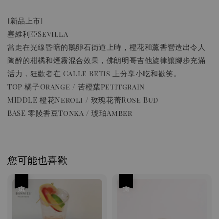
[新品上市]
塞維利亞Sevilla
當走在光線昏暗的鵝卵石街道上時，橙花和薰香營造出令人
陶醉的柑橘和煙霧混合效果，佛朗明哥吉他旋律讓腳步充滿
活力，狂歡者在 Calle Betis 上分享小吃和歡笑。
TOP 橘子Orange / 苦橙葉Petitgrain
MIDDLE 橙花Neroli / 玫瑰花蕾Rose Bud
BASE 零陵香豆Tonka / 琥珀Amber
您可能也喜歡
優惠
優惠