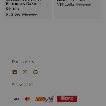
Brooklyn Candle
Sale
NT$ 2,682
Regular
NT$ 2,980
Studio
price
price
Sale
NT$ 599
Regular
NT$ 1,980
price
price
Follow us
We accept