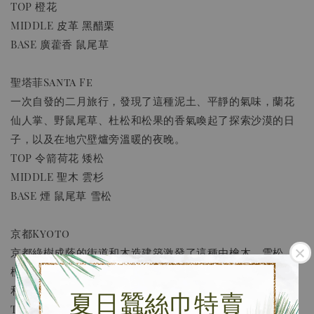
TOP 橙花
MIDDLE 皮革 黑醋栗
BASE 廣藿香 鼠尾草
聖塔菲Santa Fe
一次自發的二月旅行，發現了這種泥土、平靜的氣味，蘭花
仙人掌、野鼠尾草、杜松和松果的香氣喚起了探索沙漠的日
子，以及在地穴壁爐旁溫暖的夜晚。
TOP 令箭荷花 矮松
MIDDLE 聖木 雲杉
BASE 煙 鼠尾草 雪松
京都Kyoto
京都綠樹成蔭的街道和木造建築激發了這種由檜木、雪松、
檀香、香根草和松樹組成的冥想組合。京都的精神是木、雨
和藝術。
夏日蠶絲巾特賣
TOP 日本扁柏