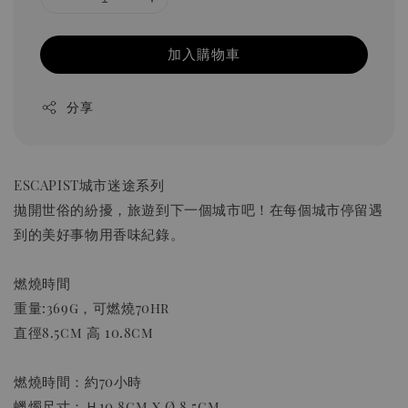
加入購物車
分享
ESCAPIST城市迷途系列
拋開世俗的紛擾，旅遊到下一個城市吧！在每個城市停留遇
到的美好事物用香味紀錄。
燃燒時間
重量:369g，可燃燒70hr
直徑8.5cm 高 10.8cm
燃燒時間：約70小時
蠟燭尺寸：Ｈ10.8cm x Ø 8.5cm