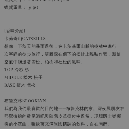
蠟燭重量： 369g
[香味介紹]
卡茲奇山Catskills
想像一下秋天的暴雨過後，在卡茨基爾山脈的樹林中進行一
次寧靜的徒步旅行，雙腳踩在倒下的松針上嘎吱作響，新鮮
空氣中瀰漫著雪松、柏樹和杜松的氣味。
TOP 冷杉 杉
MIDDLE 松木 松子
BASE 檀木 雪松
布魯克林Brooklyn
我們為我們最喜歡的目的地——布魯克林的家。深夜與朋友在
熙熙攘攘的雞尾酒吧與陳舊皮革攤位中逗留，現場爵士樂彈
奏的小夜曲，啜飲著充滿異國情調的飲料，自在陶醉。