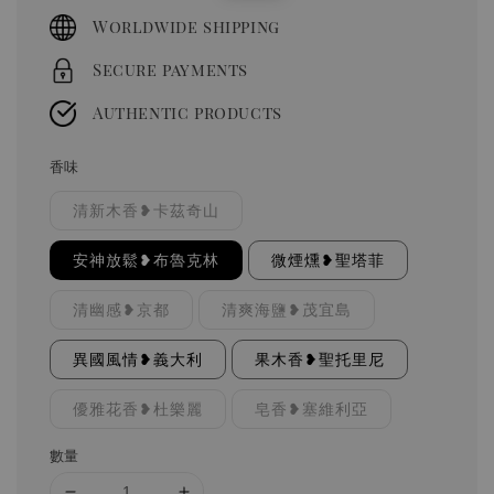
price
price
Worldwide shipping
Secure payments
Authentic products
香味
清新木香❥卡茲奇山
安神放鬆❥布魯克林
微煙燻❥聖塔菲
清幽感❥京都
清爽海鹽❥茂宜島
異國風情❥義大利
果木香❥聖托里尼
優雅花香❥杜樂麗
皂香❥塞維利亞
數量