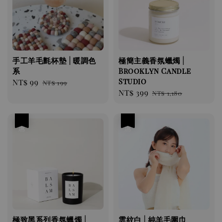
手工羊毛氈杯墊 | 暖調色
極簡主義香氛蠟燭 |
系
Brooklyn Candle
Studio
Sale
NT$ 99
Regular
NT$ 199
Sale
NT$ 399
Regular
price
price
NT$ 1,180
price
price
優惠
優惠
極致黑系列香氛蠟燭 |
雲紋白 | 純羊毛圍巾