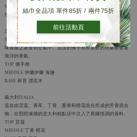
MIDDLE 雪松 松樹
絲巾全品項 單件85折 / 兩件75折
BASE 檀木
前往活動頁
茂宜島Maui
潮汐在茂宜島的一個秘密海灘上漲落，海鹽、蘚苔和浮木的
味道隨之蒸發到空氣中。淡淡的佛手柑和柔軟的依蘭散發著
海洋的香氣。
TOP 佛手柑
MIDDLE 伊蘭伊蘭 海鹽
BASE 蘚苔 漂流木
義大利Italia
這款由荳蔻、香草、丁香、熏香和橙花混合而成的芳香混合
物，在熙熙攘攘的意大利糕點店中注入了異國情調的香料。
TOP 荳蔻
MIDDLE 丁香 橙花