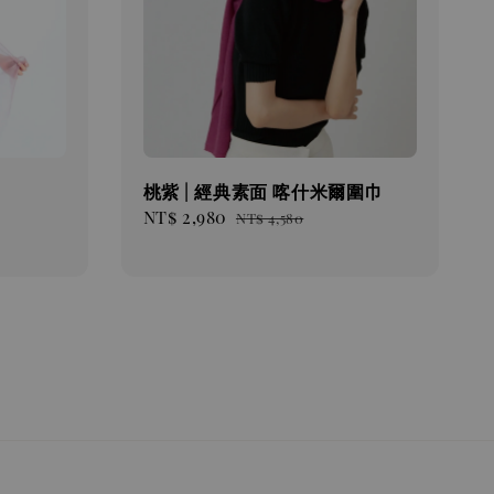
桃紫 | 經典素面 喀什米爾圍巾
Sale
NT$ 2,980
Regular
NT$ 4,580
price
price