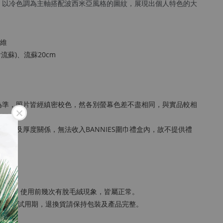
，以冷色調為主軸搭配波西米亞風格的圖紋，展現出個人特色的大
纖維
不含流蘇)、流蘇20cm
為準，照片皆經縝密校色，然各別螢幕色差不盡相同，與實品較相
品照。※
尺寸及厚度關係，無法收入BANNIES圍巾禮盒內，故不提供禮
的關係，使用前幾次有脫毛絨現象，皆屬正常。
，但並非試用期，退換貨請保持包裝及產品完整。