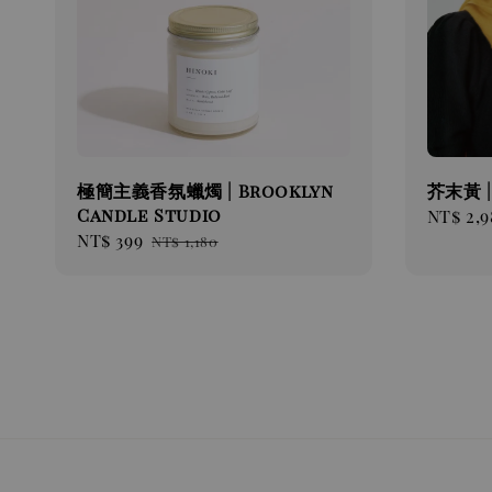
極簡主義香氛蠟燭 | Brooklyn
芥末黃 
Candle Studio
Sale
NT$ 2,9
Sale
NT$ 399
Regular
price
NT$ 1,180
price
price