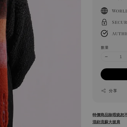
price
World
Secur
Authe
數量
分享
特價商品除瑕疵恕
混紡流蘇大披肩