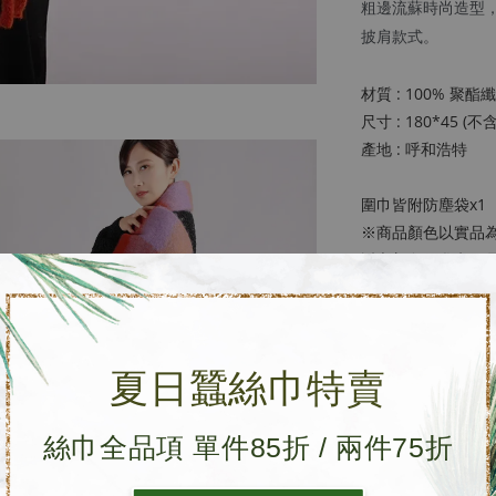
粗邊流蘇時尚造型
披肩款式。
材質 : 100% 聚酯
尺寸 : 180*45 (
產地 : 呼和浩特
圍巾皆附防塵袋x1
※商品顏色以實品
近之顏色可參考單
※混紡流蘇大披肩因
盒包裝服務。※
夏日蠶絲巾特賣
［購前須知］
• 圍巾因織線極細
絲巾全品項 單件85折 / 兩件75折
• 網路鑑賞期7天