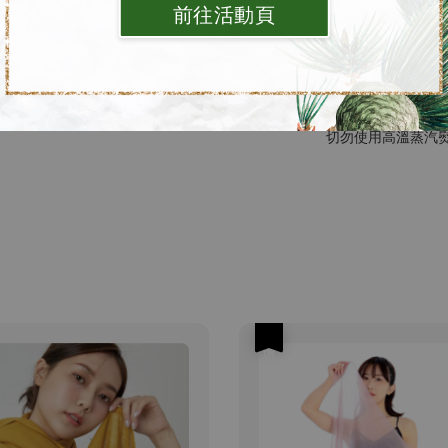
前往活動頁
［清洗方式
自行洗滌，請務必
※手洗時，請將手
如：戒指、手環，
切勿使用高溫蒸汽
優惠