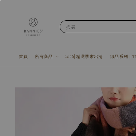
搜尋
首頁
所有商品
2026| 精選季末出清
織品系列｜Tex