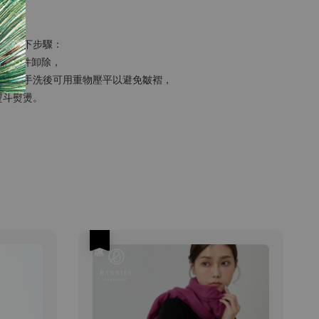
遵守以下步驟：
上的配件卸除，
另外，手洗後可用重物壓平以避免皺褶，
熨斗熨燙。
優惠