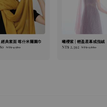
| 經典素面 喀什米爾圍巾
曦櫻紫 | 輕盈星幕戒指絨
80
Regular
Sale
NT$ 2,592
Regular
NT$ 4,580
NT$ 2,880
price
price
price