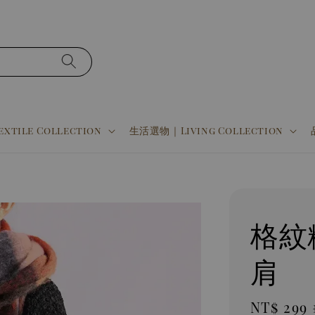
tile Collection
生活選物｜Living Collection
格紋
肩
Sale
NT$ 299