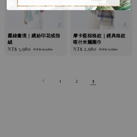
霧綠畫境｜繽紛印花戒指
摩卡藍棕格紋｜經典格紋
絨
喀什米爾圍巾
Sale
NT$ 3,980
Regular
Sale
NT$ 2,980
Regular
NT$ 6,980
NT$ 3,580
price
price
price
price
1
2
3