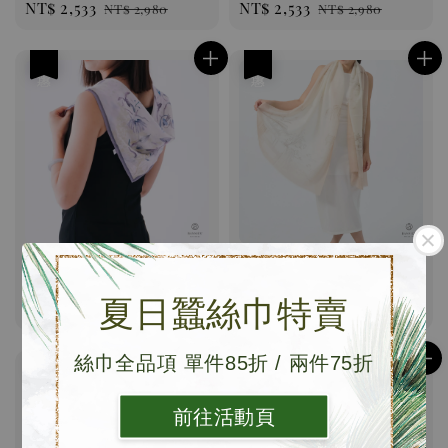
Sale
NT$ 2,533
Regular
Sale
NT$ 2,533
Regular
NT$ 2,980
NT$ 2,980
price
price
price
price
優惠
優惠
丁香紫 | 頂級法式蠶絲方
粉杏畫境｜繽紛印花戒指
巾(小)
絨
夏日蠶絲巾特賣
Sale
NT$ 1,428
Regular
Sale
NT$ 3,980
Regular
NT$ 1,680
NT$ 6,980
price
price
price
price
絲巾全品項 單件85折 / 兩件75折
優惠
優惠
前往活動頁