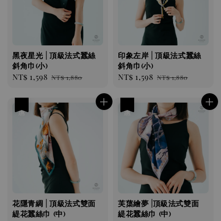
黑夜星光 | 頂級法式蠶絲
印象左岸 | 頂級法式蠶絲
斜角巾(小)
斜角巾(小)
Sale
NT$ 1,598
Regular
Sale
NT$ 1,598
Regular
NT$ 1,880
NT$ 1,880
price
price
price
price
優惠
優惠
花隱青綢 | 頂級法式雙面
芙蕖繪夢 |頂級法式雙面
緹花蠶絲巾 (中)
緹花蠶絲巾 (中)